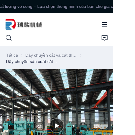
hất lượng vô song – Lựa chọn thông minh của bạn cho giá cả cạnh tranh
Giá trị không thể đánh
bại, chất lượng vô
song – Lựa chọn thông
minh của bạn cho giá
cả cạnh tranh!
TRANG CHỦ
Tất cả
Dây chuyền cắt và cắt theo chiều dài kết hợp
Dây chuyền cắt và cắt theo ch
Dây chuyền sản xuất cắt và xẻ hai cấp 18×1800MM
SẢN PHẨM
VỀ CHÚNG TÔI
LIÊN HỆ VỚI CHÚNG TÔI
TIN TỨC