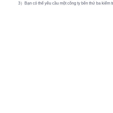
3）Bạn có thể yêu cầu một công ty bên thứ ba kiểm t
Để lại thông t
chúng tôi sẽ li