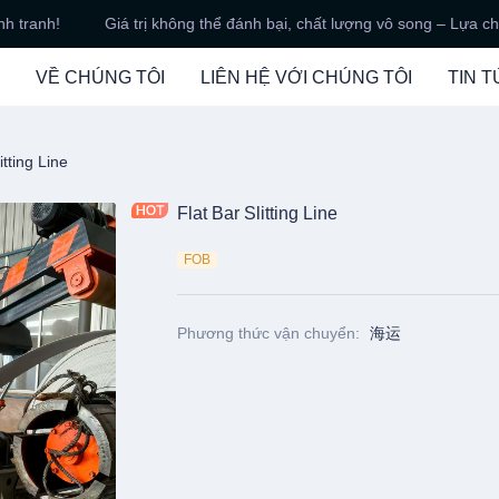
 tranh!
Giá trị không thể đánh bại, chất lượng vô song – Lựa chọ
Giá trị không thể đánh bại, 
VỀ CHÚNG TÔI
LIÊN HỆ VỚI CHÚNG TÔI
TIN 
ắt
itting Line
Flat Bar Slitting Line
FOB
Phương thức vận chuyển
:
海运