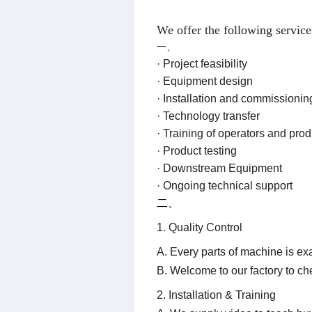
We offer the following service
一、
· Project feasibility
· Equipment design
· Installation and commissionin
· Technology transfer
· Training of operators and pro
· Product testing
· Downstream Equipment
· Ongoing technical support
二、
1. Quality Control
A. Every parts of machine is ex
B. Welcome to our factory to c
2. Installation & Training