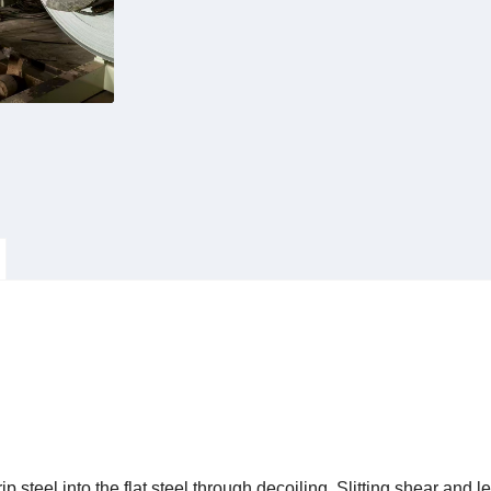
rip steel into the flat steel through decoiling, Slitting shear and 