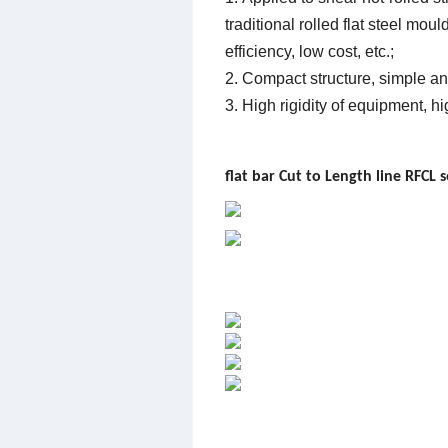
traditional rolled flat steel mo
efficiency, low cost, etc.;
2. Compact structure, simple and
3. High rigidity of equipment, hig
flat bar Cut to Length line
RF
CL s