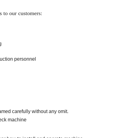
s to our customers:
g
duction personnel
amed carefully without any omit.
heck machine