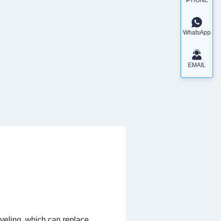
WhatsApp
EMAIL
leveling, which can replace