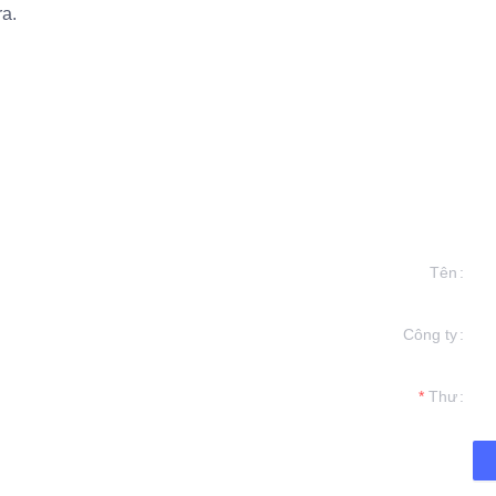
ra.
Tên
Công ty
in của bạn và
ên hệ với bạn.
Thư