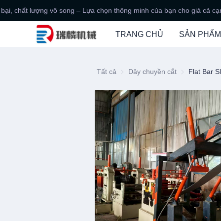
ại, chất lượng vô song – Lựa chọn thông minh của bạn cho giá cả cạnh
TRANG CHỦ
SẢN PHẨM
Tất cả
Dây chuyền cắt
Dây chuyền c
Flat Bar Sl