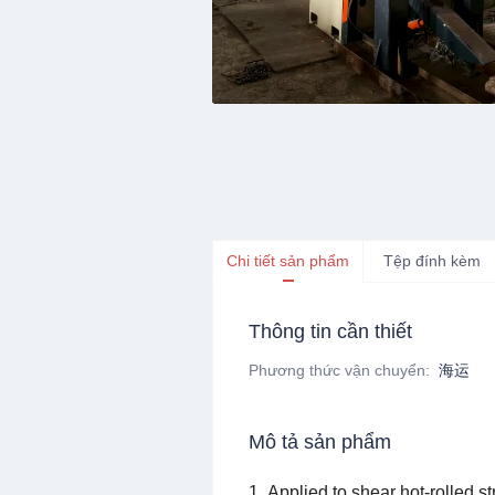
Chi tiết sản phẩm
Tệp đính kèm
Thông tin cần thiết
Phương thức vận chuyển
:
海运
Mô tả sản phẩm
1.
Applied to shear hot-rolled st