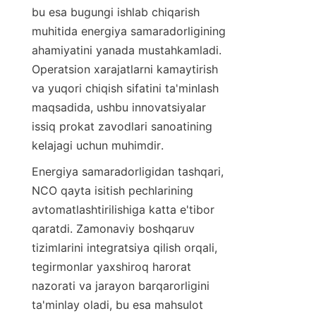
bu esa bugungi ishlab chiqarish 
muhitida energiya samaradorligining 
ahamiyatini yanada mustahkamladi. 
Operatsion xarajatlarni kamaytirish 
va yuqori chiqish sifatini ta'minlash 
maqsadida, ushbu innovatsiyalar 
issiq prokat zavodlari sanoatining 
kelajagi uchun muhimdir.
Energiya samaradorligidan tashqari, 
NCO qayta isitish pechlarining 
avtomatlashtirilishiga katta e'tibor 
qaratdi. Zamonaviy boshqaruv 
tizimlarini integratsiya qilish orqali, 
tegirmonlar yaxshiroq harorat 
nazorati va jarayon barqarorligini 
ta'minlay oladi, bu esa mahsulot 