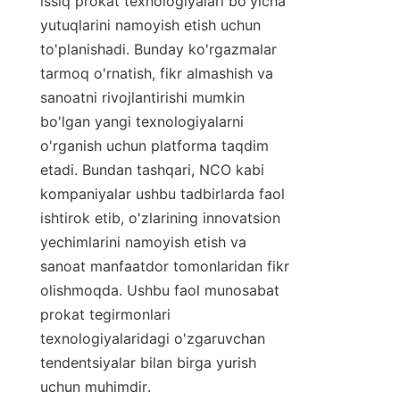
issiq prokat texnologiyalari bo'yicha 
yutuqlarini namoyish etish uchun 
to'planishadi. Bunday ko'rgazmalar 
tarmoq o'rnatish, fikr almashish va 
sanoatni rivojlantirishi mumkin 
bo'lgan yangi texnologiyalarni 
o'rganish uchun platforma taqdim 
etadi. Bundan tashqari, NCO kabi 
kompaniyalar ushbu tadbirlarda faol 
ishtirok etib, o'zlarining innovatsion 
yechimlarini namoyish etish va 
sanoat manfaatdor tomonlaridan fikr 
olishmoqda. Ushbu faol munosabat 
prokat tegirmonlari 
texnologiyalaridagi o'zgaruvchan 
tendentsiyalar bilan birga yurish 
uchun muhimdir.