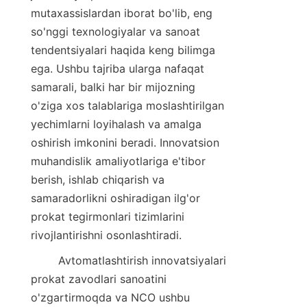
mutaxassislardan iborat bo'lib, eng 
so'nggi texnologiyalar va sanoat 
tendentsiyalari haqida keng bilimga 
ega. Ushbu tajriba ularga nafaqat 
samarali, balki har bir mijozning 
o'ziga xos talablariga moslashtirilgan 
yechimlarni loyihalash va amalga 
oshirish imkonini beradi. Innovatsion 
muhandislik amaliyotlariga e'tibor 
berish, ishlab chiqarish va 
samaradorlikni oshiradigan ilg'or 
prokat tegirmonlari tizimlarini 
rivojlantirishni osonlashtiradi.
        Avtomatlashtirish innovatsiyalari 
prokat zavodlari sanoatini 
o'zgartirmoqda va NCO ushbu 