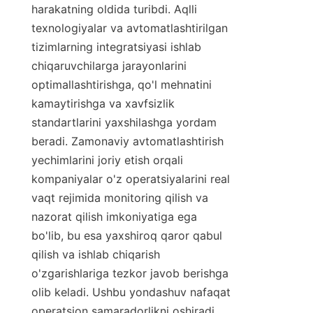
harakatning oldida turibdi. Aqlli 
texnologiyalar va avtomatlashtirilgan 
tizimlarning integratsiyasi ishlab 
chiqaruvchilarga jarayonlarini 
optimallashtirishga, qo'l mehnatini 
kamaytirishga va xavfsizlik 
standartlarini yaxshilashga yordam 
beradi. Zamonaviy avtomatlashtirish 
yechimlarini joriy etish orqali 
kompaniyalar o'z operatsiyalarini real 
vaqt rejimida monitoring qilish va 
nazorat qilish imkoniyatiga ega 
bo'lib, bu esa yaxshiroq qaror qabul 
qilish va ishlab chiqarish 
o'zgarishlariga tezkor javob berishga 
olib keladi. Ushbu yondashuv nafaqat 
operatsion samaradorlikni oshiradi, 