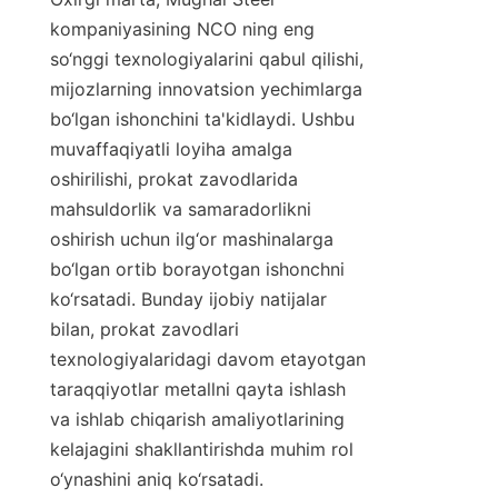
kompaniyasining NCO ning eng 
so‘nggi texnologiyalarini qabul qilishi, 
mijozlarning innovatsion yechimlarga 
bo‘lgan ishonchini ta'kidlaydi. Ushbu 
muvaffaqiyatli loyiha amalga 
oshirilishi, prokat zavodlarida 
mahsuldorlik va samaradorlikni 
oshirish uchun ilg‘or mashinalarga 
bo‘lgan ortib borayotgan ishonchni 
ko‘rsatadi. Bunday ijobiy natijalar 
bilan, prokat zavodlari 
texnologiyalaridagi davom etayotgan 
taraqqiyotlar metallni qayta ishlash 
va ishlab chiqarish amaliyotlarining 
kelajagini shakllantirishda muhim rol 
o‘ynashini aniq ko‘rsatadi.