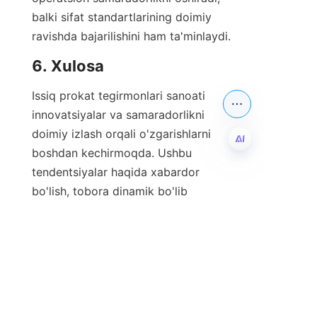
balki sifat standartlarining doimiy 
ravishda bajarilishini ham ta'minlaydi.    
6. Xulosa
Issiq prokat tegirmonlari sanoati 
innovatsiyalar va samaradorlikni 
doimiy izlash orqali o'zgarishlarni 
boshdan kechirmoqda. Ushbu 
tendentsiyalar haqida xabardor 
UZ
bo'lish, tobora dinamik bo'lib 
borayotgan bozorida 
raqobatbardosh qolishni xohlaydigan 
bizneslar uchun juda muhimdir. Zibo 
Ruilin Machinery Co., Ltd. tomonidan 
taklif etilayotgan texnologiyalardagi 
yutuqlarni qabul qilish orqali 