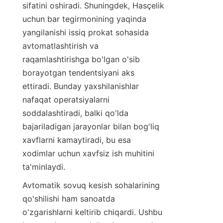
sifatini oshiradi. Shuningdek, Hasçelik 
uchun bar tegirmonining yaqinda 
yangilanishi issiq prokat sohasida 
avtomatlashtirish va 
raqamlashtirishga bo'lgan o'sib 
borayotgan tendentsiyani aks 
ettiradi. Bunday yaxshilanishlar 
nafaqat operatsiyalarni 
soddalashtiradi, balki qo'lda 
bajariladigan jarayonlar bilan bog'liq 
xavflarni kamaytiradi, bu esa 
xodimlar uchun xavfsiz ish muhitini 
ta'minlaydi.
Avtomatik sovuq kesish sohalarining 
qo'shilishi ham sanoatda 
o'zgarishlarni keltirib chiqardi. Ushbu 