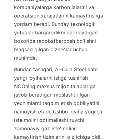
kompaniyalarga karbon izlarini va 
operatsion xarajatlarini kamaytirishga 
yordam beradi. Bunday texnologik 
yutuqlar barqarorlikni qadrlaydigan 
bozorida raqobatbardosh bo'lishni 
maqsad qilgan bizneslar uchun 
muhimdir.
Bundan tashqari, Al-Oula Steel kabi 
yangi loyihalarni ishga tushirish 
NCOning maxsus mijoz talablariga 
javob beradigan moslashtirilgan 
yechimlarni taqdim etish qobiliyatini 
namoyish etadi. Ushbu loyiha yoqilg'i 
iste'molini optimallashtiruvchi 
zamonaviy gaz iste'molini 
kamaytirish tizimlarini o'z ichiga oldi, 