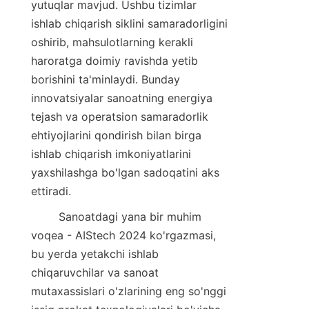
yutuqlar mavjud. Ushbu tizimlar 
ishlab chiqarish siklini samaradorligini 
oshirib, mahsulotlarning kerakli 
haroratga doimiy ravishda yetib 
borishini ta'minlaydi. Bunday 
innovatsiyalar sanoatning energiya 
tejash va operatsion samaradorlik 
ehtiyojlarini qondirish bilan birga 
ishlab chiqarish imkoniyatlarini 
yaxshilashga bo'lgan sadoqatini aks 
ettiradi.    
        Sanoatdagi yana bir muhim 
voqea - AIStech 2024 ko'rgazmasi, 
bu yerda yetakchi ishlab 
chiqaruvchilar va sanoat 
mutaxassislari o'zlarining eng so'nggi 