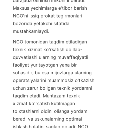
darajada oshirish imkonini beradi. 
Maxsus yechimlarga e'tibor berish 
NCO'ni issiq prokat tegirmonlari 
bozorida yetakchi sifatida 
mustahkamlaydi.
NCO tomonidan taqdim etiladigan 
texnik xizmat ko'rsatish qo'llab-
quvvatlashi ularning muvaffaqiyatli 
faoliyat yuritayotgan yana bir 
sohasidir, bu esa mijozlarga ularning 
operatsiyalarini muammosiz o'tkazish 
uchun zarur bo'lgan texnik yordamni 
taqdim etadi. Muntazam texnik 
xizmat ko'rsatish kutilmagan 
to'xtashlarni oldini olishga yordam 
beradi va uskunalarning optimal 
ishlash holatini saqlab qoladi. NCO 