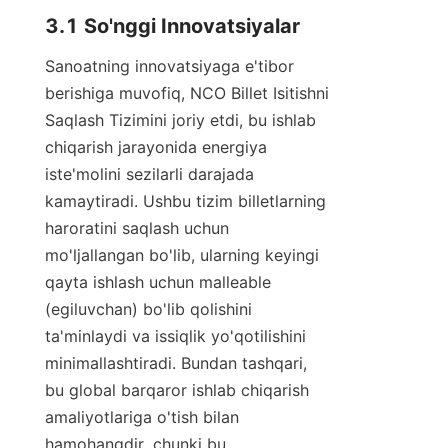
3.1 So'nggi Innovatsiyalar
Sanoatning innovatsiyaga e'tibor 
berishiga muvofiq, NCO Billet Isitishni 
Saqlash Tizimini joriy etdi, bu ishlab 
chiqarish jarayonida energiya 
iste'molini sezilarli darajada 
kamaytiradi. Ushbu tizim billetlarning 
haroratini saqlash uchun 
mo'ljallangan bo'lib, ularning keyingi 
qayta ishlash uchun malleable 
(egiluvchan) bo'lib qolishini 
ta'minlaydi va issiqlik yo'qotilishini 
minimallashtiradi. Bundan tashqari, 
bu global barqaror ishlab chiqarish 
amaliyotlariga o'tish bilan 
hamohangdir, chunki bu 