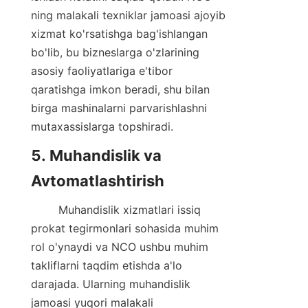
ning malakali texniklar jamoasi ajoyib 
xizmat ko'rsatishga bag'ishlangan 
bo'lib, bu bizneslarga o'zlarining 
asosiy faoliyatlariga e'tibor 
qaratishga imkon beradi, shu bilan 
birga mashinalarni parvarishlashni 
mutaxassislarga topshiradi.
5. Muhandislik va 
Avtomatlashtirish
        Muhandislik xizmatlari issiq 
prokat tegirmonlari sohasida muhim 
rol o'ynaydi va NCO ushbu muhim 
takliflarni taqdim etishda a'lo 
darajada. Ularning muhandislik 
jamoasi yuqori malakali 