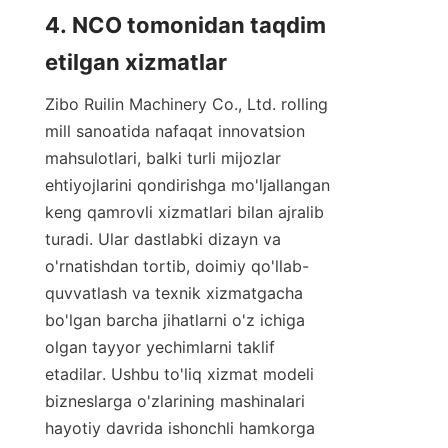
4. NCO tomonidan taqdim 
etilgan xizmatlar
Zibo Ruilin Machinery Co., Ltd. rolling 
mill sanoatida nafaqat innovatsion 
mahsulotlari, balki turli mijozlar 
ehtiyojlarini qondirishga mo'ljallangan 
keng qamrovli xizmatlari bilan ajralib 
turadi. Ular dastlabki dizayn va 
o'rnatishdan tortib, doimiy qo'llab-
quvvatlash va texnik xizmatgacha 
bo'lgan barcha jihatlarni o'z ichiga 
olgan tayyor yechimlarni taklif 
etadilar. Ushbu to'liq xizmat modeli 
bizneslarga o'zlarining mashinalari 
hayotiy davrida ishonchli hamkorga 