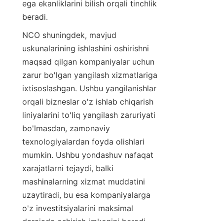
ega ekanliklarini bilish orqali tinchlik 
beradi.
NCO shuningdek, mavjud 
uskunalarining ishlashini oshirishni 
maqsad qilgan kompaniyalar uchun 
zarur bo'lgan yangilash xizmatlariga 
ixtisoslashgan. Ushbu yangilanishlar 
orqali bizneslar o'z ishlab chiqarish 
liniyalarini to'liq yangilash zaruriyati 
bo'lmasdan, zamonaviy 
texnologiyalardan foyda olishlari 
mumkin. Ushbu yondashuv nafaqat 
xarajatlarni tejaydi, balki 
mashinalarning xizmat muddatini 
uzaytiradi, bu esa kompaniyalarga 
o'z investitsiyalarini maksimal 