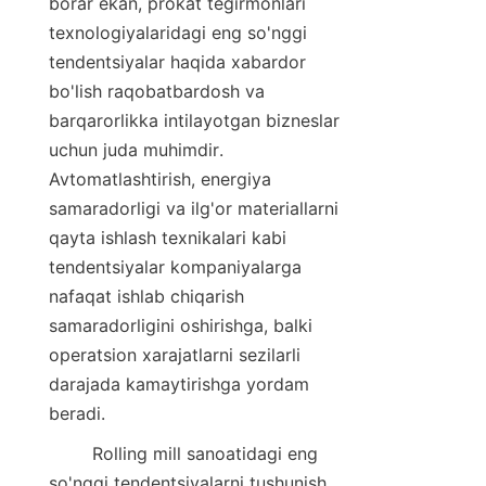
borar ekan, prokat tegirmonlari 
texnologiyalaridagi eng so'nggi 
tendentsiyalar haqida xabardor 
bo'lish raqobatbardosh va 
barqarorlikka intilayotgan bizneslar 
uchun juda muhimdir. 
Avtomatlashtirish, energiya 
samaradorligi va ilg'or materiallarni 
qayta ishlash texnikalari kabi 
tendentsiyalar kompaniyalarga 
nafaqat ishlab chiqarish 
samaradorligini oshirishga, balki 
operatsion xarajatlarni sezilarli 
darajada kamaytirishga yordam 
beradi.
        Rolling mill sanoatidagi eng 
so'nggi tendentsiyalarni tushunish, 