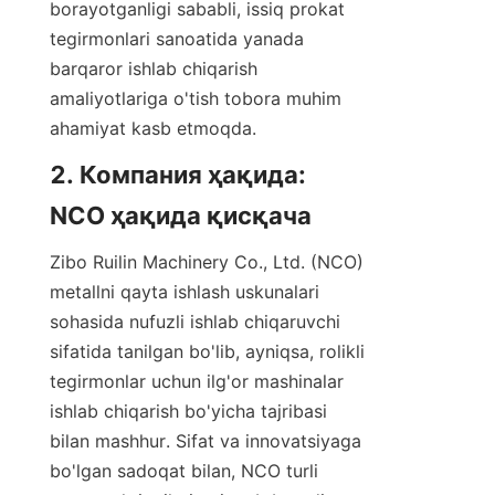
borayotganligi sababli, issiq prokat 
tegirmonlari sanoatida yanada 
barqaror ishlab chiqarish 
amaliyotlariga o'tish tobora muhim 
ahamiyat kasb etmoqda.    
2. Компания ҳақида: 
NCO ҳақида қисқача
Zibo Ruilin Machinery Co., Ltd. (NCO) 
metallni qayta ishlash uskunalari 
sohasida nufuzli ishlab chiqaruvchi 
sifatida tanilgan bo'lib, ayniqsa, rolikli 
tegirmonlar uchun ilg'or mashinalar 
ishlab chiqarish bo'yicha tajribasi 
bilan mashhur. Sifat va innovatsiyaga 
bo'lgan sadoqat bilan, NCO turli 