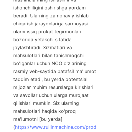
ishonchliligini oshirishga yordam 
beradi. Ularning zamonaviy ishlab 
chiqarish jarayonlariga sarmoyasi 
ularni issiq prokat tegirmonlari 
bozorida yetakchi sifatida 
joylashtiradi. Xizmatlari va 
mahsulotlari bilan tanishmoqchi 
bo'lganlar uchun NCO o'zlarining 
rasmiy veb-saytida batafsil ma'lumot 
taqdim etadi, bu yerda potentsial 
mijozlar muhim resurslarga kirishlari 
va savollar uchun ularga murojaat 
qilishlari mumkin. Siz ularning 
mahsulotlari haqida ko'proq 
ma'lumotni [bu yerda]
(
https://www.ruilinmachine.com/prod