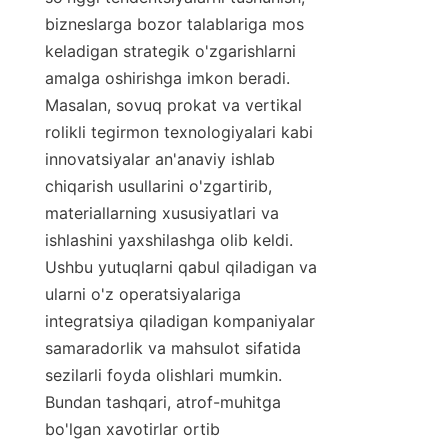
bizneslarga bozor talablariga mos 
keladigan strategik o'zgarishlarni 
amalga oshirishga imkon beradi. 
Masalan, sovuq prokat va vertikal 
rolikli tegirmon texnologiyalari kabi 
innovatsiyalar an'anaviy ishlab 
chiqarish usullarini o'zgartirib, 
materiallarning xususiyatlari va 
ishlashini yaxshilashga olib keldi. 
Ushbu yutuqlarni qabul qiladigan va 
ularni o'z operatsiyalariga 
integratsiya qiladigan kompaniyalar 
samaradorlik va mahsulot sifatida 
sezilarli foyda olishlari mumkin. 
Bundan tashqari, atrof-muhitga 
bo'lgan xavotirlar ortib 