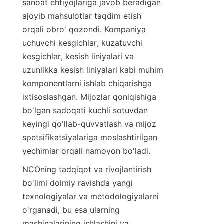
sanoat ehtiyojlariga javob beradigan 
ajoyib mahsulotlar taqdim etish 
orqali obro' qozondi. Kompaniya 
uchuvchi kesgichlar, kuzatuvchi 
kesgichlar, kesish liniyalari va 
uzunlikka kesish liniyalari kabi muhim 
komponentlarni ishlab chiqarishga 
ixtisoslashgan. Mijozlar qoniqishiga 
bo'lgan sadoqati kuchli sotuvdan 
keyingi qo'llab-quvvatlash va mijoz 
spetsifikatsiyalariga moslashtirilgan 
yechimlar orqali namoyon bo'ladi.
NCOning tadqiqot va rivojlantirish 
bo'limi doimiy ravishda yangi 
texnologiyalar va metodologiyalarni 
o'rganadi, bu esa ularning 
mashinalarining ishlashini va 