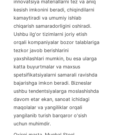
innovatsiya materiallarni tez va aniq 
kesish imkonini beradi, chiqindilarni 
kamaytiradi va umumiy ishlab 
chiqarish samaradorligini oshiradi. 
Ushbu ilg'or tizimlarni joriy etish 
orqali kompaniyalar bozor talablariga 
tezkor javob berishlarini 
yaxshilashlari mumkin, bu esa ularga 
katta buyurtmalar va maxsus 
spetsifikatsiyalarni samarali ravishda 
bajarishga imkon beradi. Bizneslar 
ushbu tendentsiyalarga moslashishda 
davom etar ekan, sanoat ichidagi 
maqolalar va yangiliklar orqali 
yangilanib turish barqaror o'sish 
uchun muhimdir.
Oxirgi marta, Mughal Steel 