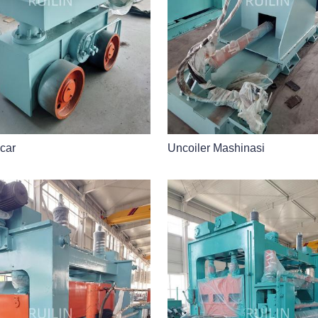
 car
Uncoiler Mashinasi