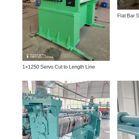
Flat Bar S
1×1250 Servo Cut to Length Line