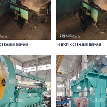
o'l kesish liniyasi
Ikkinchi qo'l kesish liniyasi