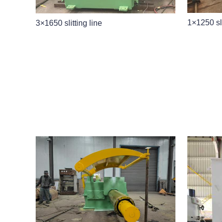
1×1250 sli
3×1650 slitting line