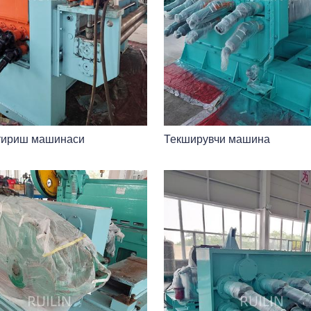
тириш машинаси
Текширувчи машина