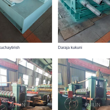
kuchaytirish
Daraja kukuni