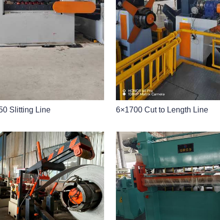
0 Slitting Line
6×1700 Cut to Length Line