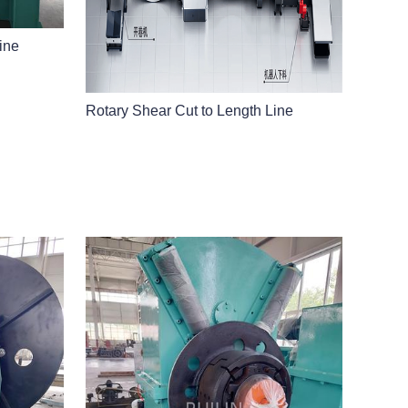
ine
Rotary Shear Cut to Length Line