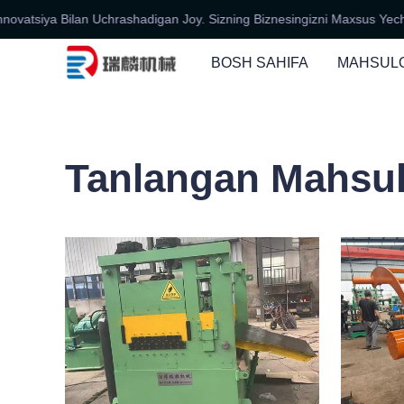
ya Bilan Uchrashadigan Joy. Sizning Biznesingizni Maxsus Yechimlar, Mu
BOSH SAHIFA
MAHSUL
Tanlangan Mahsul