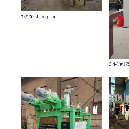
3×900 slitting line
0.4-1✖125