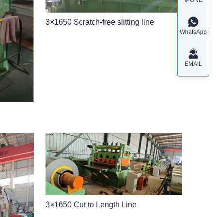
3×1650 Scratch-free slitting line
WhatsApp
EMAIL
3×1650 Cut to Length Line