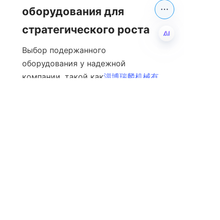
оборудования для 
стратегического роста
Выбор подержанного 
RU
оборудования у надежной 
компании, такой как
淄博瑞麟机械有
限公司
предлагает убедительное 
сочетание качества, экономии 
затрат, устойчивости и 
операционной гибкости. С 
строгим контролем качества, 
обширным ассортиментом 
продукции и сильной поддержкой 
клиентов компании могут с 
уверенностью интегрировать 
бывшее в употреблении 