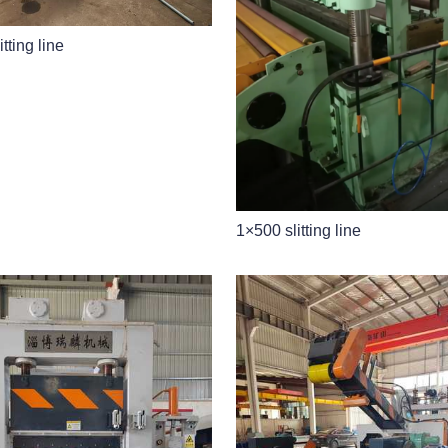
tting line
1×500 slitting line