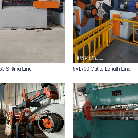
0 Slitting Line
6×1700 Cut to Length Line