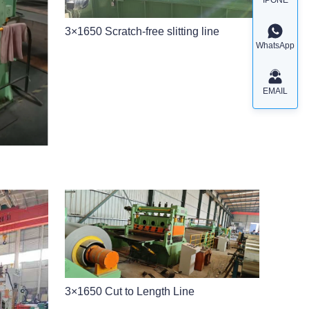
3×1650 Scratch-free slitting line
WhatsApp
EMAIL
3×1650 Cut to Length Line