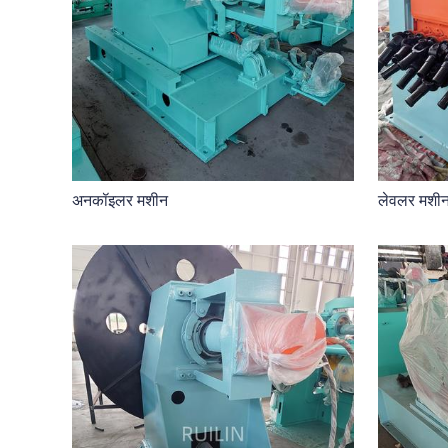
अनकॉइलर मशीन
लेवलर मशी