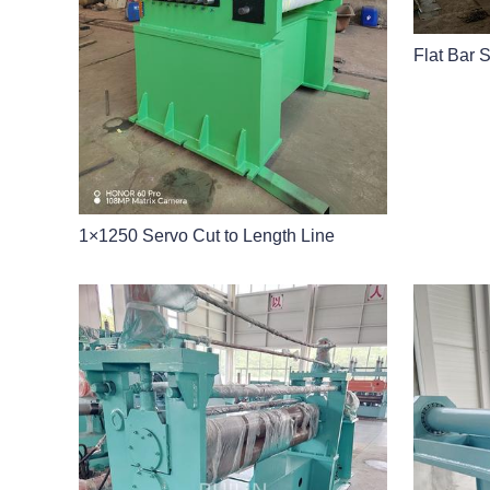
Flat Bar S
1×1250 Servo Cut to Length Line