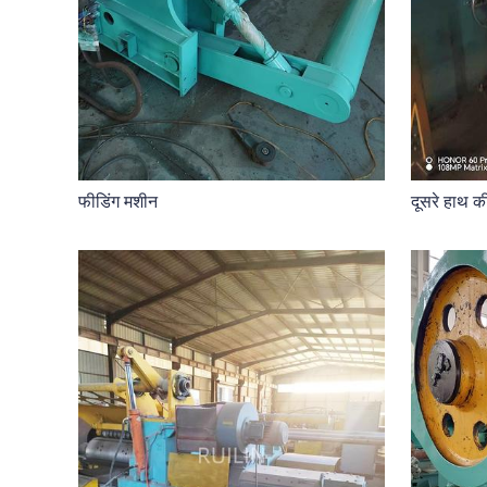
फीडिंग मशीन
दूसरे हाथ क