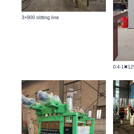
3×900 slitting line
0.4-1✖125