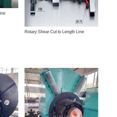
ine
Rotary Shear Cut to Length Line