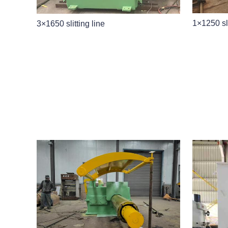
1×1250 sli
3×1650 slitting line