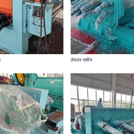
न
लेवलर मशीन