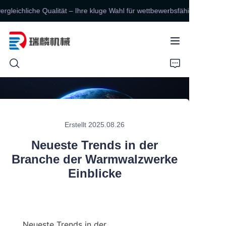
leichliche Qualität – Ihre kluge Wahl für wettbewerbsfähige Preise!
Unschlagbarer Wert,
unvergleichliche
Qualität – Ihre kluge
Wahl für
wettbewerbsfähige
Preise!
STARTSEITE
PRODUKTE
Erstellt 2025.08.26
ÜBER UNS
Neueste Trends in der
Branche der Warmwalzwerke
KONTAKTIEREN SIE UNS
Einblicke
NACHRICHTEN
Neueste Trends in der 